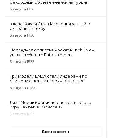
рекордный объем ежевики из Турции
6 августа 17:58
Клава Кока и Дима Масленников тайно
сыграли свадьбу
6 августа 17:05
Последняя солистка Rocket Punch Суюн
ушла из Woollim Entertainment
6 августа 15:35
Три модели LADA стали лидерами по
снижению цен на вторичном рынке
6 августа 14:23
Лиза Моряк иронично раскритиковала
игру Зендеи в «Одиссеи»
6 августа 14:13
Все новости