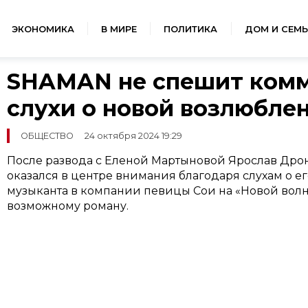
ЭКОНОМИКА
В МИРЕ
ПОЛИТИКА
ДОМ И СЕМЬ
SHAMAN не спешит ком
слухи о новой возлюбле
ОБЩЕСТВО
24 октября 2024 19:29
После развода с Еленой Мартыновой Ярослав Дрон
оказался в центре внимания благодаря слухам о е
музыканта в компании певицы Сои на «Новой волне
возможному роману.