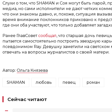
Слухи о том, что SHAMAN и Соя могут быть парой, 
медиа, но сами исполнители не дают четких комм
что они знакомы давно, и, похоже, ситуация вызыва
время внимание поклонников приковано к предс
где они оба участвуют, что только добавляет загад
Ранее ГлавСовет
сообщал
, что старшая дочь певиц
пытается самостоятельно построить звездную карье
псевдонимом Ray. Девушку заметили на светском м
отвечать на вопросы журналистов о своей матери.
Автор:
Ольга Князева
SHAMAN
любовь
певец
роман
Сейчас читают