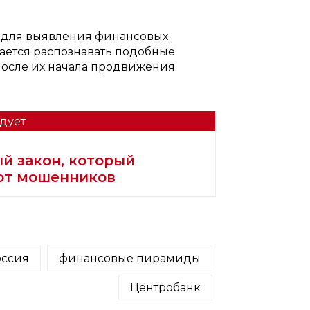
а для выявления финансовых
ается распознавать подобные
осле их начала продвижения.
дует
й закон, который
от мошенников
оссия
финансовые пирамиды
Центробанк