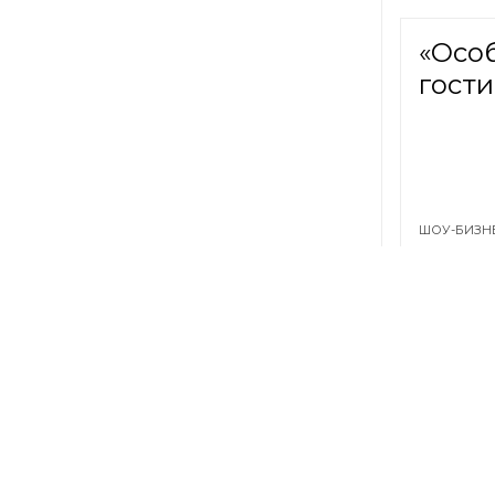
«Осо
гости
ШОУ-БИЗН
Росси
рабо
ОБЩЕСТВО