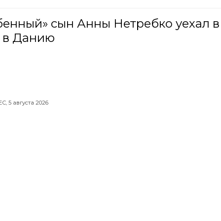
бенный» сын Анны Нетребко уехал в
 в Данию
ЕС,
5 августа 2026
яне еще дважды в 2026 году будут
тать короткую неделю
,
5 августа 2026