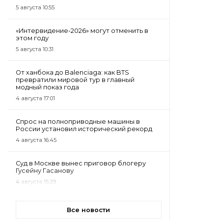
5 августа 10:55
«Интервидение-2026» могут отменить в
этом году
5 августа 10:31
От ханбока до Balenciaga: как BTS
превратили мировой тур в главный
модный показ года
4 августа 17:01
Спрос на полноприводные машины в
России установил исторический рекорд
4 августа 16:45
Суд в Москве вынес приговор блогеру
Гусейну Гасанову
4 августа 15:29
Все новости