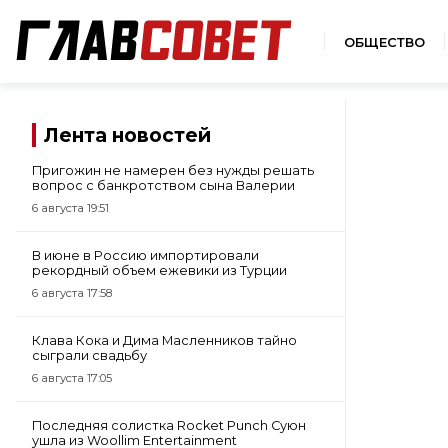
ОБЩЕСТВО
Лента новостей
Пригожин не намерен без нужды решать
вопрос с банкротством сына Валерии
6 августа 19:51
В июне в Россию импортировали
рекордный объем ежевики из Турции
6 августа 17:58
Клава Кока и Дима Масленников тайно
сыграли свадьбу
6 августа 17:05
Последняя солистка Rocket Punch Суюн
ушла из Woollim Entertainment