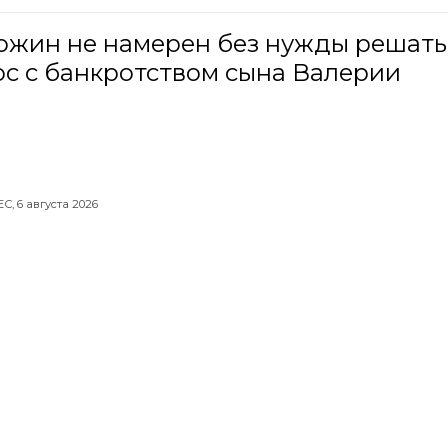
ожин не намерен без нужды решать
с с банкротством сына Валерии
ЕС,
6 августа 2026
не в Россию импортировали
рдный объем ежевики из Турции
,
6 августа 2026