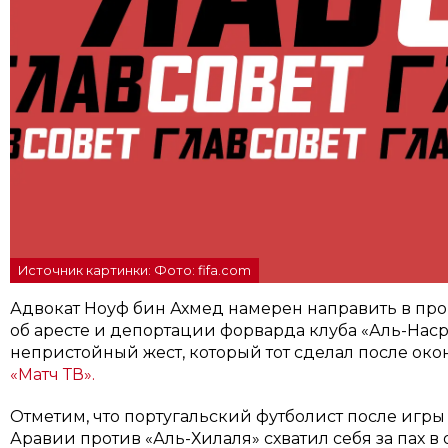
Источник картинки: Фото: fifa.com
Адвокат Ноуф бин Ахмед намерен направить в про
об аресте и депортации форварда клуба «Аль-Наср
непристойный жест, который тот сделал после око
«Матч ТВ».
Отметим, что португальский футболист после игры
Аравии против «Аль-Хилаля» схватил себя за пах в