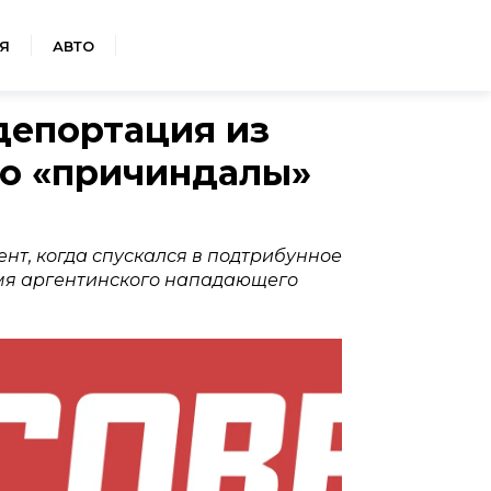
Я
АВТО
депортация из
го «причиндалы»
ент, когда спускался в подтрибунное
мя аргентинского нападающего