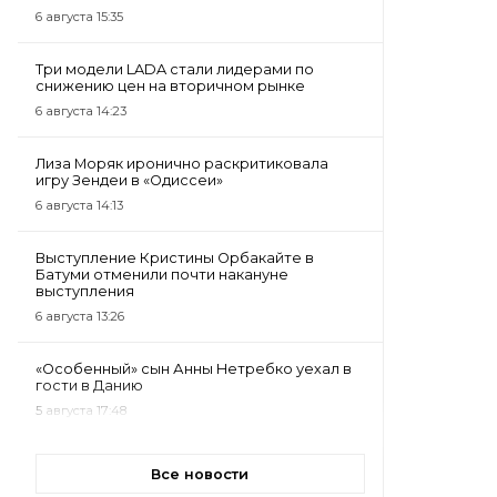
6 августа 15:35
Три модели LADA стали лидерами по
снижению цен на вторичном рынке
6 августа 14:23
Лиза Моряк иронично раскритиковала
игру Зендеи в «Одиссеи»
6 августа 14:13
Выступление Кристины Орбакайте в
Батуми отменили почти накануне
выступления
6 августа 13:26
«Особенный» сын Анны Нетребко уехал в
гости в Данию
5 августа 17:48
Все новости