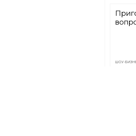
Приг
вопро
ШОУ-БИЗН
В ию
реко
ОБЩЕСТВО