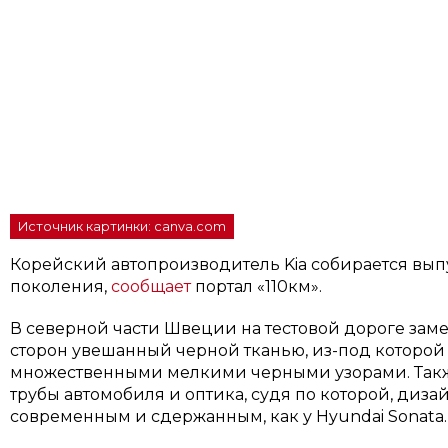
Источник картинки: canva.com
Корейский автопроизводитель Kia собирается выпу
поколения,
сообщает
портал «110км».
В северной части Швеции на тестовой дороге заме
сторон увешанный черной тканью, из-под которой
множественными мелкими черными узорами. Такж
трубы автомобиля и оптика, судя по которой, дизайн
современным и сдержанным, как у Hyundai Sonata.