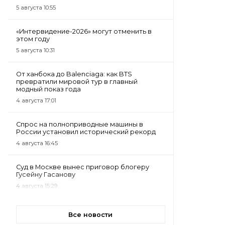
5 августа 10:55
«Интервидение-2026» могут отменить в
этом году
5 августа 10:31
От ханбока до Balenciaga: как BTS
превратили мировой тур в главный
модный показ года
4 августа 17:01
Спрос на полноприводные машины в
России установил исторический рекорд
4 августа 16:45
Суд в Москве вынес приговор блогеру
Гусейну Гасанову
4 августа 15:29
Все новости