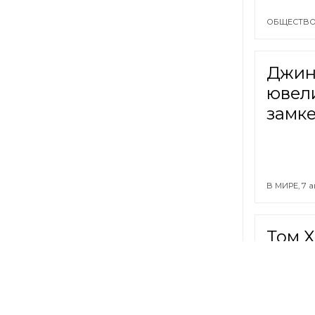
ОБЩЕСТВО
Джин 
ювел
замк
В МИРЕ,
7 а
Том Х
свад