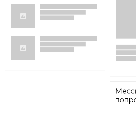
Месси
попр