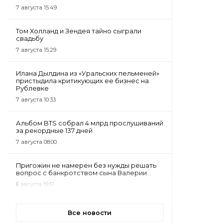
7 августа 15:49
Том Холланд и Зендея тайно сыграли
свадьбу
7 августа 15:29
Илана Дылдина из «Уральских пельменей»
пристыдила критикующих ее бизнес на
Рублевке
7 августа 10:33
Альбом BTS собрал 4 млрд прослушиваний
за рекордные 137 дней
7 августа 08:00
Пригожин не намерен без нужды решать
вопрос с банкротством сына Валерии
6 августа 19:51
Все новости