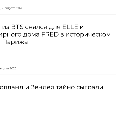
,
7 августа 2026
из BTS снялся для ELLE и
ирного дома FRED в историческом
е Парижа
вгуста 2026
олланд и Зендея тайно сыграли
ьбу