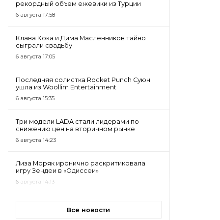
рекордный объем ежевики из Турции
6 августа 17:58
Клава Кока и Дима Масленников тайно
сыграли свадьбу
6 августа 17:05
Последняя солистка Rocket Punch Суюн
ушла из Woollim Entertainment
6 августа 15:35
Три модели LADA стали лидерами по
снижению цен на вторичном рынке
6 августа 14:23
Лиза Моряк иронично раскритиковала
игру Зендеи в «Одиссеи»
6 августа 14:13
Все новости