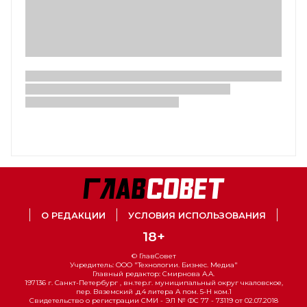
О РЕДАКЦИИ
УСЛОВИЯ ИСПОЛЬЗОВАНИЯ
18+
© ГлавСовет
Учредитель: ООО "Технологии. Бизнес. Медиа"
Главный редактор: Смирнова А.А.
197136 г. Санкт-Петербург , вн.тер.г. муниципальный округ чкаловское,
пер. Вяземский ,д.4 литера А пом. 5-Н ком.1
Свидетельство о регистрации СМИ - ЭЛ № ФС 77 - 73119 от 02.07.2018