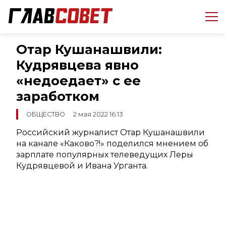
Отар Кушанашвили:
Кудрявцева явно
«недоедает» с ее
заработком
ОБЩЕСТВО
2 мая 2022 16:13
Российский журналист Отар Кушанашвили
на канале «Каково?!» поделился мнением об
зарплате популярных телеведущих Леры
Кудрявцевой и Ивана Урганта.