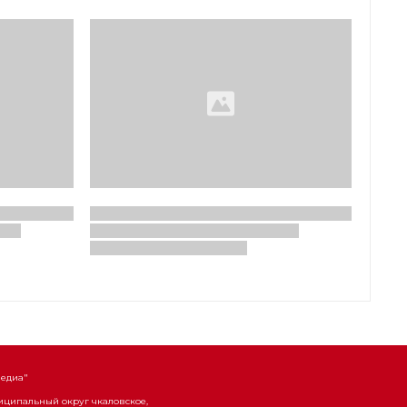
Медиа"
униципальный округ чкаловское,