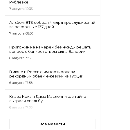
Рублевке
7 августа 10:33
Альбом BTS собрал 4 млрд прослушиваний
за рекордные 137 дней
7 августа 08:00
Пригожин не намерен без нужды решать
вопрос с банкротством сына Валерии
6 августа 19:51
В июне в Россию импортировали
рекордный объем ежевики из Турции
6 августа 17:58
Клава Кока и Дима Масленников тайно
сыграли свадьбу
6 августа 17:05
Все новости