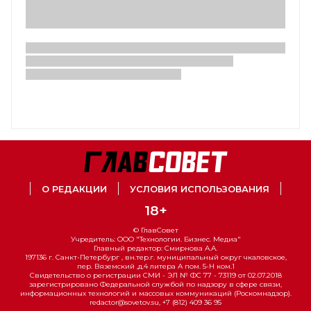
О РЕДАКЦИИ
УСЛОВИЯ ИСПОЛЬЗОВАНИЯ
18+
© ГлавСовет
Учредитель: ООО "Технологии. Бизнес. Медиа"
Главный редактор: Смирнова А.А.
197136 г. Санкт-Петербург , вн.тер.г. муниципальный округ чкаловское,
пер. Вяземский ,д.4 литера А пом. 5-Н ком.1
Свидетельство о регистрации СМИ - ЭЛ № ФС 77 - 73119 от 02.07.2018
зарегистрировано Федеральной службой по надзору в сфере связи,
информационных технологий и массовых коммуникаций (Роскомнадзор).
redactor@sovetov.su, +7 (812) 409 36 95