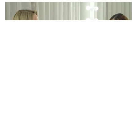
Илана Дылдина из «Уральских
пельменей» пристыдила
критикующих ее бизнес на
Рублевке
ОБЩЕСТВО,
7 августа 2026