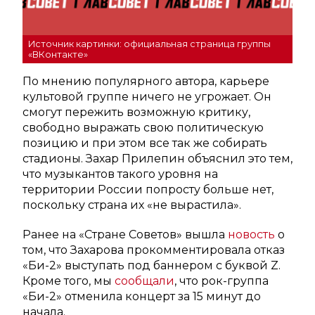
Источник картинки: официальная страница группы
«ВКонтакте»
По мнению популярного автора, карьере
культовой группе ничего не угрожает. Он
смогут пережить возможную критику,
свободно выражать свою политическую
позицию и при этом все так же собирать
стадионы. Захар Прилепин объяснил это тем,
что музыкантов такого уровня на
территории России попросту больше нет,
поскольку страна их «не вырастила».
Ранее на «Стране Советов» вышла
новость
о
том, что Захарова прокомментировала отказ
«Би-2» выступать под баннером с буквой Z.
Кроме того, мы
сообщали
, что рок-группа
«Би-2» отменила концерт за 15 минут до
начала.