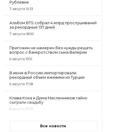
Рублевке
7 августа 10:33
Альбом BTS собрал 4 млрд прослушиваний
за рекордные 137 дней
7 августа 08:00
Пригожин не намерен без нужды решать
вопрос с банкротством сына Валерии
6 августа 19:51
В июне в Россию импортировали
рекордный объем ежевики из Турции
6 августа 17:58
Клава Кока и Дима Масленников тайно
сыграли свадьбу
6 августа 17:05
Все новости