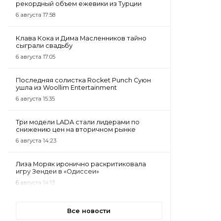
рекордный объем ежевики из Турции
6 августа 17:58
Клава Кока и Дима Масленников тайно
сыграли свадьбу
6 августа 17:05
Последняя солистка Rocket Punch Суюн
ушла из Woollim Entertainment
6 августа 15:35
Три модели LADA стали лидерами по
снижению цен на вторичном рынке
6 августа 14:23
Лиза Моряк иронично раскритиковала
игру Зендеи в «Одиссеи»
6 августа 14:13
Все новости