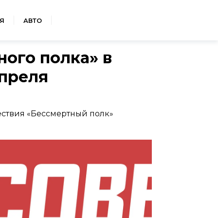
Я
АВТО
ого полка» в
апреля
ествия «Бессмертный полк»