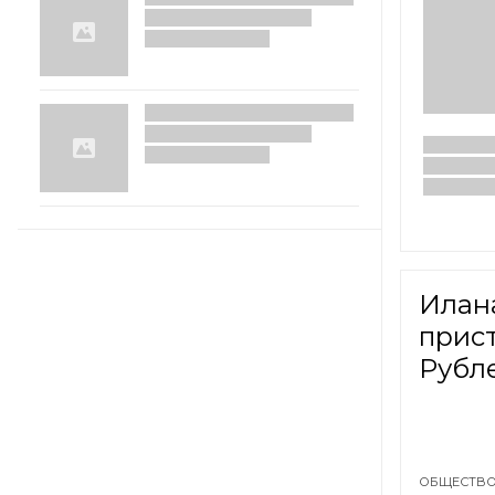
Илан
прис
Рубл
ОБЩЕСТВО