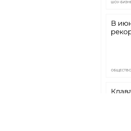
ШОУ-БИЗН
В ию
реко
ОБЩЕСТВО
Клав
сыгр