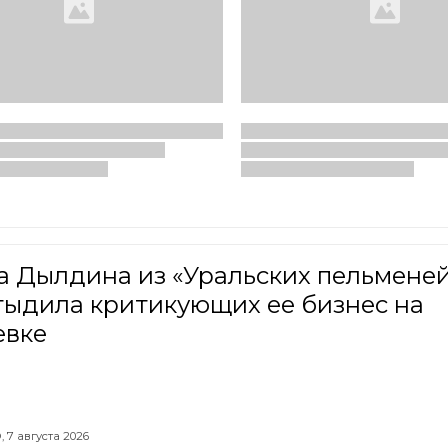
а Дылдина из «Уральских пельмене
тыдила критикующих ее бизнес на
евке
,
7 августа 2026