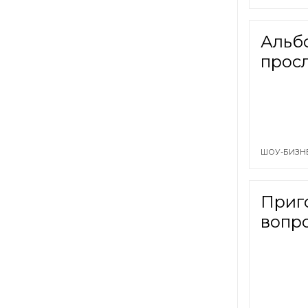
Альб
прос
ШОУ-БИЗН
Приг
вопро