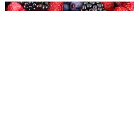
В июне в Россию
импортировали рекордный
объем ежевики из Турции
ОБЩЕСТВО,
6 августа 2026