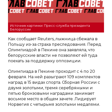
Источник картинки: Пресс-служба президента
Белоруссии
Как сообщает Reuters, лыжница сбежала в
Польшу из-за страха преследования. Перед
Олимпиадой в Пекине она заявляла, что
белорусские власти не позволяют ей туда
поехать за поддержку оппозиции.
Олимпиада в Пекине проходит с 4 по 20
февраля. На ней разыграют 109 комплектов
наград в 15 видах спорта. Сборная России с
двумя золотыми, тремя серебряными и
пятью бронзовыми наградами занимает
восьмое место в общем зачете. Лидирует
Норвегия с четырьмя золотыми медалями.