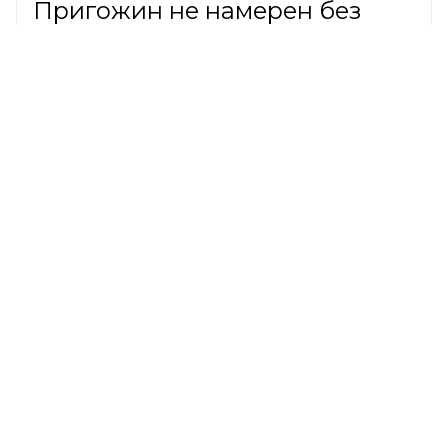
Пригожин не намерен без
нужды решать вопрос с
банкротством сына Валерии
ШОУ-БИЗНЕС,
6 августа 2026
В июне в Россию