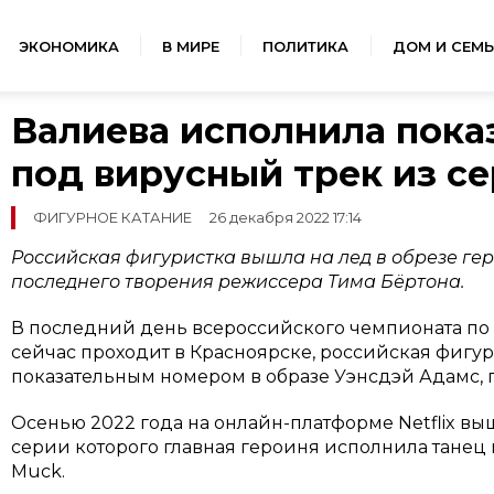
ЭКОНОМИКА
В МИРЕ
ПОЛИТИКА
ДОМ И СЕМЬ
Валиева исполнила пока
под вирусный трек из с
ФИГУРНОЕ КАТАНИЕ
26 декабря 2022 17:14
Российская фигуристка вышла на лед в обрезе ге
последнего творения режиссера Тима Бёртона.
В последний день всероссийского чемпионата по
сейчас проходит в Красноярске, российская фигур
показательным номером в образе Уэнсдэй Адамс, пе
Осенью 2022 года на онлайн-платформе Netflix вы
серии которого главная героиня исполнила танец 
Muck.