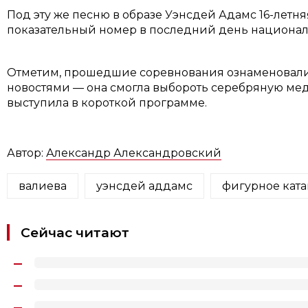
Под эту же песню в образе Уэнсдей Адамс 16-летн
показательный номер в последний день национал
Отметим, прошедшие соревнования ознаменовал
новостями — она смогла выбороть серебряную меда
выступила в короткой программе.
Автор:
Александр Александровский
валиева
уэнсдей аддамс
фигурное кат
Сейчас читают