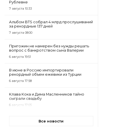
Рублевке
7 августа 10:33
Альбом BTS собрал 4 млрд прослушиваний
за рекордные 137 дней
7 августа 08:00
Пригожин не намерен без нужды решать
вопрос с банкротством сына Валерии
6 августа 19:51
В июне в Россию импортировали
рекордный объем ежевики из Турции
6 августа 17:58
Клава Кока и Дима Масленников тайно
сыграли свадьбу
6 августа 17:05
Все новости