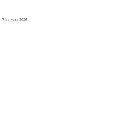
,
7 августа 2026
из BTS снялся для ELLE и
ирного дома FRED в историческом
е Парижа
вгуста 2026
олланд и Зендея тайно сыграли
ьбу