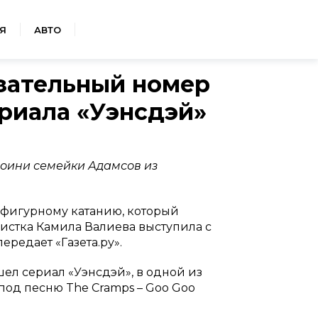
Я
АВТО
зательный номер
ериала «Уэнсдэй»
роини семейки Адамсов из
 фигурному катанию, который
истка Камила Валиева выступила с
редает «Газета.ру».
шел сериал «Уэнсдэй», в одной из
под песню The Cramps – Goo Goo