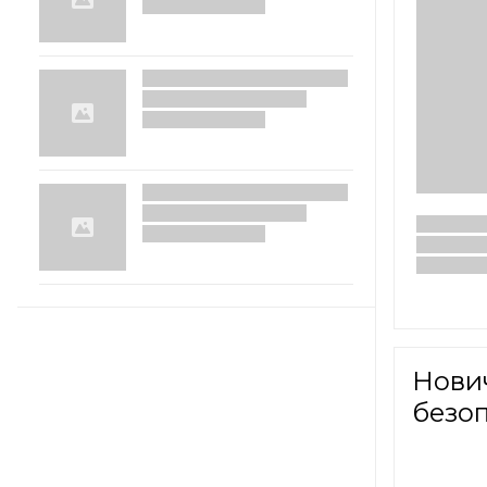
Нови
безо