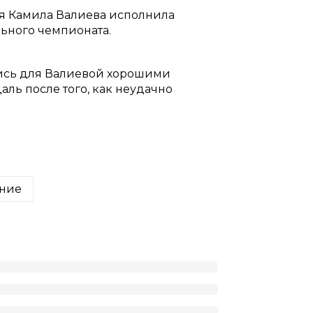
яя Камила Валиева исполнила
ьного чемпионата.
ись для Валиевой хорошими
ль после того, как неудачно
ание