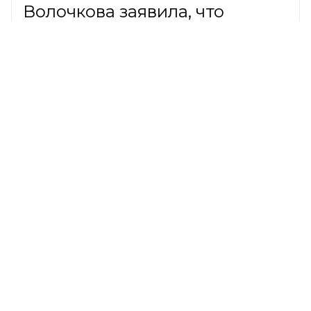
Волочкова заявила, что
годами платила по 30 тысяч за
пустую квартиру в Петербурге
ШОУ-БИЗНЕС,
8 августа 2026
Новичкам назвали главные